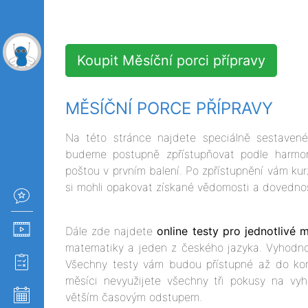
Koupit Měsíční porci přípravy
MĚSÍČNÍ PORCE PŘÍPRAVY
Na této stránce najdete speciálně sestave
budeme postupně zpřístupňovat podle harmono
poštou v prvním balení. Po zpřístupnění vám k
si mohli opakovat získané vědomosti a dovednost
Dále zde najdete
online testy pro jednotlivé 
matematiky a jeden z českého jazyka. Vyhodno
Všechny testy vám budou přístupné až do k
měsíci nevyužijete všechny tři pokusy na vyh
větším časovým odstupem.