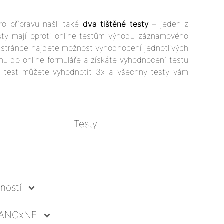
ro přípravu našli také
dva tištěné testy
– jeden z
sty mají oproti online testům výhodu záznamového
a stránce najdete možnost vyhodnocení jednotlivých
hu do online formuláře a získáte vyhodnocení testu
dý test můžete vyhodnotit 3x a všechny testy vám
Testy
ností
y ANOxNE