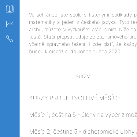
Ve schránce jste spolu s tištenými podklady p
matematiky a jeden z českého jazyka. Tyto te
archu, můžete si vyzkoušet práci s ním. Níže n
testů. Stačí přepsat údaje ze záznamového arc
včetně správného řešení. I zde platí, že kaž
budou k dispozici do konce dubna 2020.
Kurzy
KURZY PRO JEDNOTLIVÉ MĚSÍCE
Měsíc 1, čeština 5 - úlohy na výběr z mož
Měsíc 2, čeština 5 - dichotomické úloh